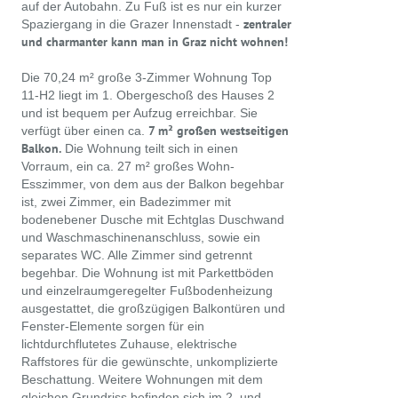
auf der Autobahn. Zu Fuß ist es nur ein kurzer
zentraler
Spaziergang in die Grazer Innenstadt -
und charmanter kann man in Graz nicht wohnen!
Die 70,24 m² große 3-Zimmer Wohnung Top
11-H2 liegt im 1. Obergeschoß des Hauses 2
und ist bequem per Aufzug erreichbar. Sie
7 m² großen westseitigen
verfügt über einen ca.
Balkon.
Die Wohnung teilt sich in einen
Vorraum, ein ca. 27 m² großes Wohn-
Esszimmer, von dem aus der Balkon begehbar
ist, zwei Zimmer, ein Badezimmer mit
bodenebener Dusche mit Echtglas Duschwand
und Waschmaschinenanschluss, sowie ein
separates WC. Alle Zimmer sind getrennt
begehbar. Die Wohnung ist mit Parkettböden
und einzelraumgeregelter Fußbodenheizung
ausgestattet, die großzügigen Balkontüren und
Fenster-Elemente sorgen für ein
lichtdurchflutetes Zuhause, elektrische
Raffstores für die gewünschte, unkomplizierte
Beschattung. Weitere Wohnungen mit dem
gleichen Grundriss befinden sich im 2. und