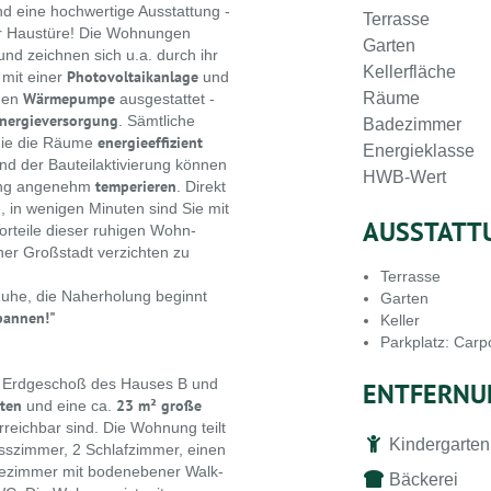
nd eine hochwertige Ausstattung -
Terrasse
der Haustüre! Die Wohnungen
Garten
und zeichnen sich u.a. durch ihr
Kellerfläche
Photovoltaikanlage
 mit einer
und
Wärmepumpe
Räume
enen
ausgestattet -
Energieversorgung
. Sämtliche
Badezimmer
energieeffizient
die die Räume
Energieklasse
d der Bauteilaktivierung können
HWB-Wert
temperieren
nung angenehm
. Direkt
, in wenigen Minuten sind Sie mit
AUSSTATT
orteile dieser ruhigen Wohn-
ner Großstadt verzichten zu
Terrasse
uhe, die Naherholung beginnt
Garten
pannen!"
Keller
Parkplatz: Carp
m Erdgeschoß des Hauses B und
ENTFERNU
rten
23 m² große
und eine ca.
reichbar sind. Die Wohnung teilt
Kindergarten
sszimmer, 2 Schlafzimmer, einen
dezimmer mit bodenebener Walk-
Bäckerei