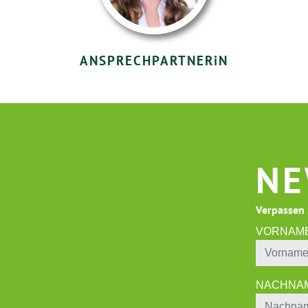
ANSPRECHPARTNER
i
N
NE
Verpassen 
VORNAM
NACHNA