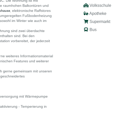
WC. Die Wohnung ist mit
Volksschule
ie raumhohen Balkontüren und
Zuhause
, elektronische Raffstores
Apotheke
lraumgeregelten Fußbodenheizung
sowohl im Winter wie auch im
Supermarkt
Bus
hnung sind zwei überdachte
nthalten sind. Bei den
tation vorbereitet, der jederzeit
rne weiteres Informationsmaterial
hnischen Features und weiterer
lich gerne gemeinsam mit unseren
ßgeschneidertes
gieversorgung mit Wärmepumpe
ktivierung - Temperierung in