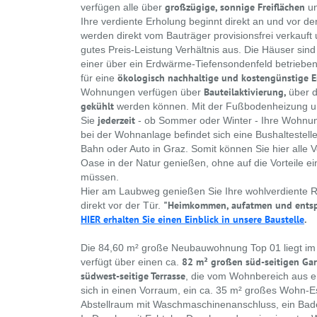
großzügige, sonnige Freiflächen
verfügen alle über
u
Ihre verdiente Erholung beginnt direkt an und vor 
werden direkt vom Bauträger provisionsfrei verkauft 
gutes Preis-Leistung Verhältnis aus. Die Häuser sind
einer über ein Erdwärme-Tiefensondenfeld betrieb
ökologisch nachhaltige und kostengünstige 
für eine
Bauteilaktivierung,
Wohnungen verfügen über
über 
gekühlt
werden können. Mit der Fußbodenheizung un
jederzeit
Sie
- ob Sommer oder Winter - Ihre Woh
bei der Wohnanlage befindet sich eine Bushaltestelle
Bahn oder Auto in Graz. Somit können Sie hier alle V
Oase in der Natur genießen, ohne auf die Vorteile ei
müssen.
Hier am Laubweg genießen Sie Ihre wohlverdiente R
"Heimkommen, aufatmen und ents
direkt vor der Tür.
HIER erhalten Sie einen Einblick in unsere Baustelle
.
Die 84,60 m² große Neubauwohnung Top 01 liegt i
82 m² großen süd-seitigen Ga
verfügt über einen ca.
südwest-seitige Terrasse
, die vom Wohnbereich aus er
sich in einen Vorraum, ein ca. 35 m² großes Wohn-E
Abstellraum mit Waschmaschinenanschluss, ein Ba