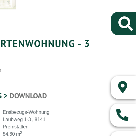
ARTENWOHNUNG - 3
e
S >
DOWNLOAD
Erstbezugs-Wohnung
Laubweg 1-3 , 8141
Premstätten
2
84,60 m