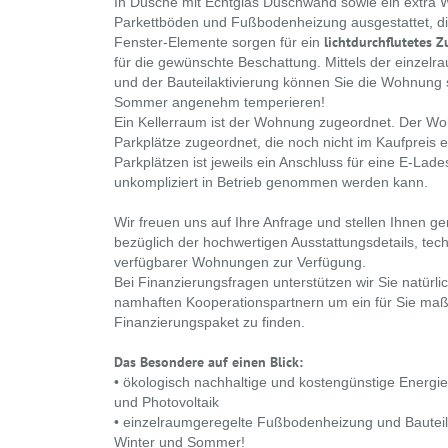
In Dusche mit Echtglas Duschwand sowie ein extra 
Parkettböden und Fußbodenheizung ausgestattet, d
lichtdurchflutetes 
Fenster-Elemente sorgen für ein
für die gewünschte Beschattung. Mittels der einze
und der Bauteilaktivierung können Sie die Wohnung 
Sommer angenehm temperieren!
Ein Kellerraum ist der Wohnung zugeordnet. Der Wo
Parkplätze zugeordnet, die noch nicht im Kaufpreis e
Parkplätzen ist jeweils ein Anschluss für eine E-Lades
unkompliziert in Betrieb genommen werden kann.
Wir freuen uns auf Ihre Anfrage und stellen Ihnen ge
bezüglich der hochwertigen Ausstattungsdetails, tec
verfügbarer Wohnungen zur Verfügung.
Bei Finanzierungsfragen unterstützen wir Sie natür
namhaften Kooperationspartnern um ein für Sie ma
Finanzierungspaket zu finden.
Das Besondere auf einen Blick:
• ökologisch nachhaltige und kostengünstige Ener
und Photovoltaik
• einzelraumgeregelte Fußbodenheizung und Bauteila
Winter und Sommer!