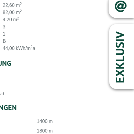
2
22,60 m
2
82,00 m
2
4,20 m
3
1
EXKLUSIV
B
2
44,00 kWh/m
a
UNG
ort
NGEN
1400 m
1800 m