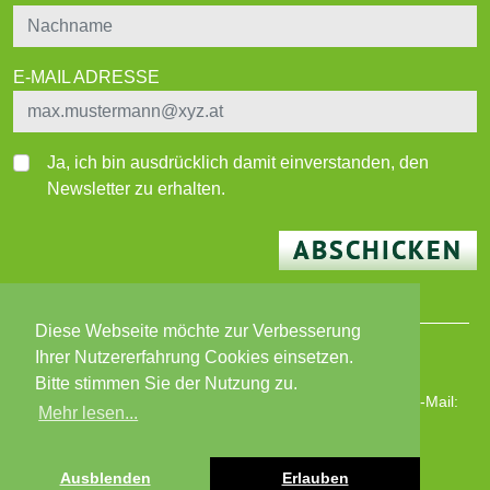
E-MAIL ADRESSE
Ja, ich bin ausdrücklich damit einverstanden, den
Newsletter zu erhalten.
ABSCHICKEN
Diese Webseite möchte zur Verbesserung
Ihrer Nutzererfahrung Cookies einsetzen.
© 2026 BEWO-Besser Wohnen-Immobilien GmbH
Bitte stimmen Sie der Nutzung zu.
Wiener Straße 180, 8051 Graz | T: +43 316 82 02 87 | E-Mail:
Mehr lesen...
bewo@bewo.at
|
www.bewo.at
Öffnungszeiten: MO - FR 8 - 13 Uhr
Impressum
|
Datenschutz
Ausblenden
Erlauben