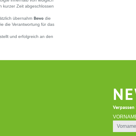
lgte innerhalb von lediglich
h kurzer Zeit abgeschlossen
Bewo
ätzlich übernahm
die
e die Verantwortung für das
tellt und erfolgreich an den
NE
Verpassen 
VORNAM