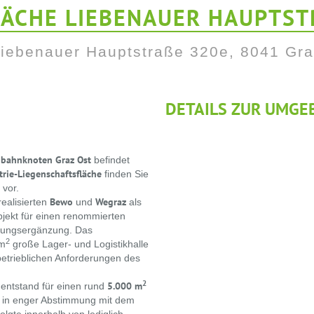
ÄCHE LIEBENAUER HAUPTSTR
iebenauer Hauptstraße 320e, 8041 Gr
DETAILS ZUR UMGE
bahnknoten Graz Ost
befindet
trie-Liegenschaftsfläche
finden Sie
 vor.
Bewo
Wegraz
ealisierten
und
als
jekt für einen renommierten
rungsergänzung. Das
2
 m
große Lager- und Logistikhalle
etrieblichen Anforderungen des
2
5.000 m
 entstand für einen rund
ie in enger Abstimmung mit dem