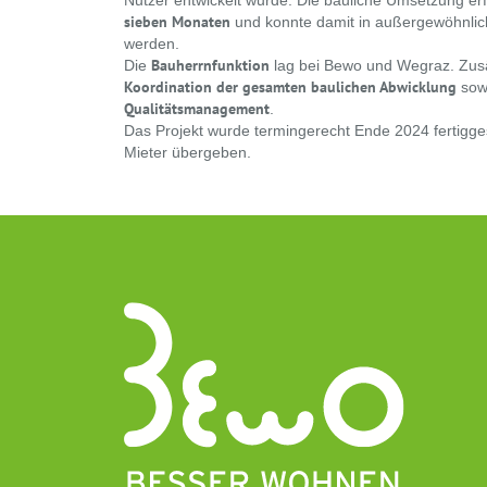
Nutzer entwickelt wurde. Die bauliche Umsetzung erfo
sieben Monaten
und konnte damit in außergewöhnlic
werden.
Bauherrnfunktion
Die
lag bei Bewo und Wegraz. Zus
Koordination der gesamten baulichen Abwicklung
sowi
Qualitätsmanagement
.
Das Projekt wurde termingerecht Ende 2024 fertigges
Mieter übergeben.