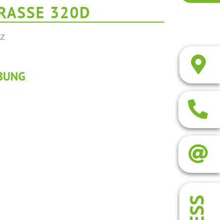
ASSE 320D
az
BUNG