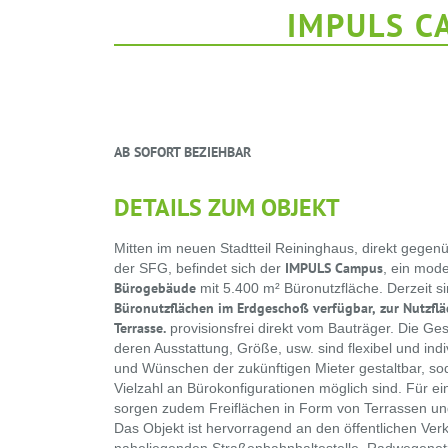
IMPULS C
AB SOFORT BEZIEHBAR
DETAILS ZUM OBJEKT
Mitten im neuen Stadtteil Reininghaus, direkt gege
IMPULS Campus
der SFG, befindet sich der
, ein mod
Bürogebäude
mit 5.400 m² Büronutzfläche. Derzeit s
Büronutzflächen im Erdgeschoß verfügbar,
zur Nutzfl
Terrasse.
provisionsfrei direkt vom Bauträger. Die Ge
deren Ausstattung, Größe, usw. sind flexibel und ind
und Wünschen der zukünftigen Mieter gestaltbar, 
Vielzahl an Bürokonfigurationen möglich sind. Für e
sorgen zudem Freiflächen in Form von Terrassen un
Das Objekt ist hervorragend an den öffentlichen V