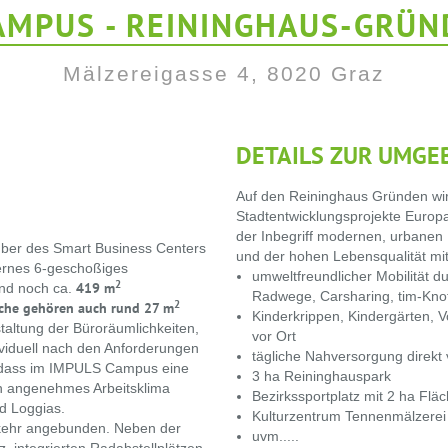
AMPUS - REININGHAUS-GRÜND
Mälzereigasse 4, 8020 Graz
DETAILS ZUR UMGE
Auf den Reininghaus Gründen wir
Stadtentwicklungsprojekte Europa
der Inbegriff modernen, urbanen
nüber des Smart Business Centers
und der hohen Lebensqualität mit
ernes 6-geschoßiges
umweltfreundlicher Mobilität d
2
419 m
ind noch ca.
Radwege, Carsharing, tim-Kno
2
äche gehören auch rund 27 m
Kinderkrippen, Kindergärten, V
staltung der Büroräumlichkeiten,
vor Ort
ividuell nach den Anforderungen
tägliche Nahversorgung direkt 
sodass im IMPULS Campus eine
3 ha Reininghauspark
in angenehmes Arbeitsklima
Bezirkssportplatz mit 2 ha Flä
d Loggias.
Kulturzentrum Tennenmälzerei
erkehr angebunden. Neben der
uvm.....