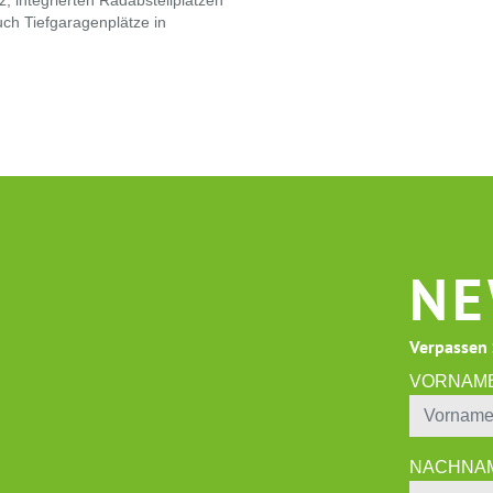
 integrierten Radabstellplätzen
uch Tiefgaragenplätze in
NE
Verpassen 
VORNAM
NACHNA