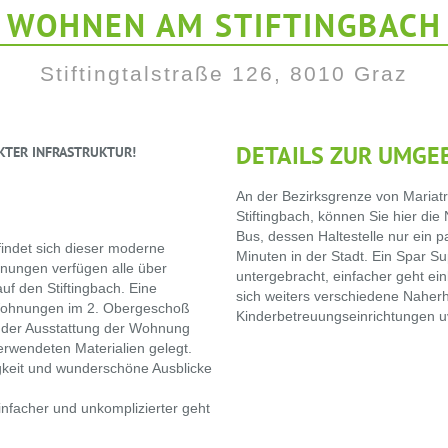
WOHNEN AM STIFTINGBACH
Stiftingtalstraße 126, 8010 Graz
DETAILS ZUR UMGE
EKTER INFRASTRUKTUR!
An der Bezirksgrenze von Mariatr
Stiftingbach, können Sie hier di
Bus, dessen Haltestelle nur ein paa
findet sich dieser moderne
Minuten in der Stadt. Ein Spar S
nungen verfügen alle über
untergebracht, einfacher geht ein
auf den Stiftingbach. Eine
sich weiters verschiedene Naher
 Wohnungen im 2. Obergeschoß
Kinderbetreuungseinrichtungen u
ei der Ausstattung der Wohnung
erwendeten Materialien gelegt.
gkeit und wunderschöne Ausblicke
infacher und unkomplizierter geht